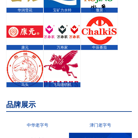
华润雪花
宝矿力水特
傲景
康元
万寿家
中辰番茄
马头
飞马缝纫机
品牌展示
中华老字号
津门老字号