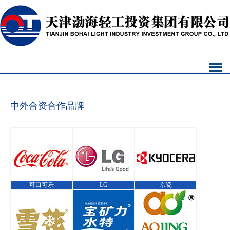
中外合资合作品牌
可口可乐
LG
京瓷